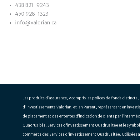
438 821-9243
450 928-1323
info@valorian.ca
Les produits d’assurance, y compris les polices de fonds distincts,
d'Investissements Valorian, et Ian Parent, représentant en inves
de placement et des ententes d’indication de clients par l’intermé
Quadrus ltée. Services d'investissement Quadrus ltée et le symbo
commerce des Services d'investissement Quadrus ltée. Utilisées 