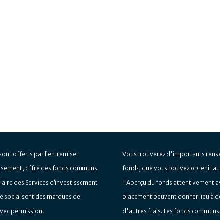
 sont offerts par l’entremise
Vous trouverez d'importants rens
tissement, offre des fonds communs
fonds, que vous pouvez obtenir aup
diaire des Services d’investissement
l'Aperçu du fonds attentivement a
le social sont des marques de
placement peuvent donner lieu à de
avec permission.
d'autres frais. Les fonds communs 