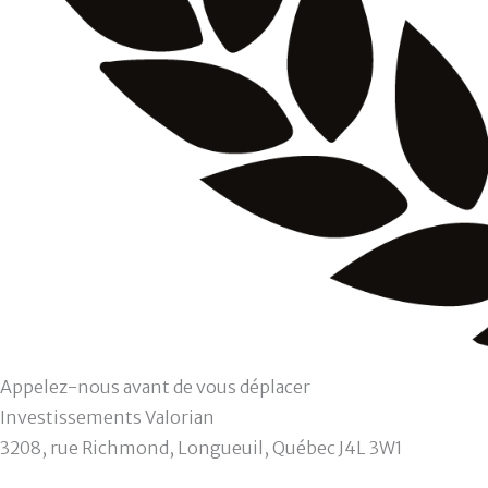
Appelez-nous avant de vous déplacer
Investissements Valorian
3208, rue Richmond, Longueuil, Québec J4L 3W1